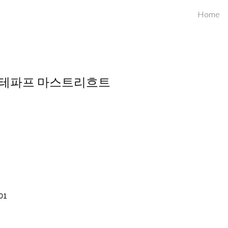
Home
ip to main content
Skip to navigat
트: 테파프 마스트리흐트
701